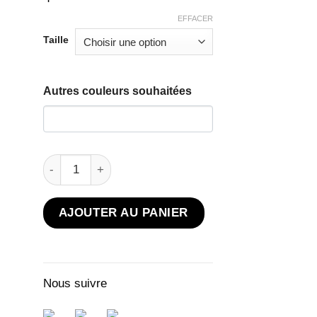
EFFACER
Taille
Autres couleurs souhaitées
quantité de Gilet à capuche orange et marron
AJOUTER AU PANIER
Nous suivre