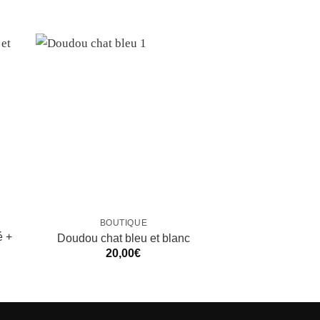
BOUTIQUE
BAVO
é +
Doudou chat bleu et blanc
Bavoir sw
20,00
€
20,0