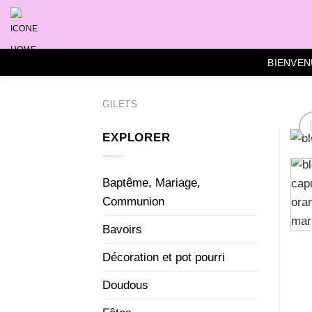
Skip
to
content
BIENVEN
GILETS
EXPLORER
Baptême, Mariage,
Communion
Bavoirs
Décoration et pot pourri
Doudous