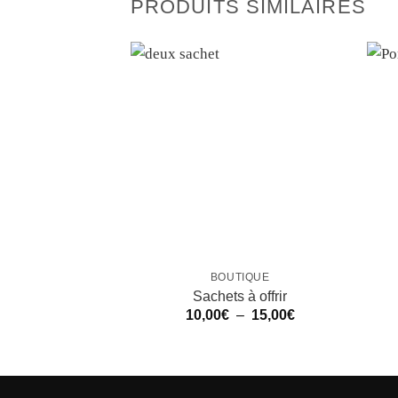
PRODUITS SIMILAIRES
BOUTIQUE
Sachets à offrir
Plage
10,00
€
–
15,00
€
de
prix :
10,00€
à
15,00€