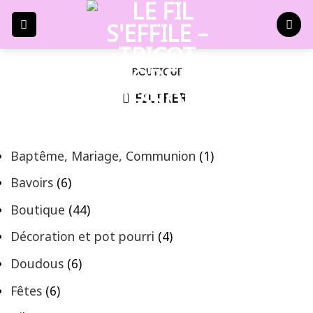
Skip
to
content
BOUTIQUE
FILTRER
1
Baptême, Mariage, Communion
1
p
6
Bavoirs
6
r
p
4
Boutique
44
o
r
4
d
4
Décoration et pot pourri
4
o
p
u
p
d
6
Doudous
6
r
i
r
u
p
o
6
Fêtes
6
t
o
i
r
d
p